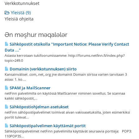
Verkkotunnukset
Yleistä (9)
Yleisiä ohjeita
Ən məşhur məqalələr
Sähköpostit otsikolla "Important Notice: Please Verify Contact
Data ..."
Asiasta kerrotaan tukifoorumissamme: http://forums.netfinn.fi/index.php?
topic=249.0
Domainin (verkkotunnuksen) siirto
Kansainväliset .com,.net,.org jne domainit Domain siirtoa varten tarvitaan 3
asiaa: 1. ko....
SPAM ja MailScanner
netFinn palvelimilla on käytössä MailScanner niminen sovellus. Se scannaa
kaikki sähköpostit,...
Sähköpostiohjelman asetukset
netFinn sähöpostipalvelimet toimivat aivan vakioasetuksilla, joten esimerkiksi
portit tulevat...
Sähköpostipalvelimen käyttämät portit
Sähköpostipalvelimet netFinn palvelimilla käyttävät seuraavia portteja: POP3:
110POP3S...