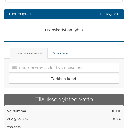
Tuote/Optiot
Hinta/Jakso
Ostoskorisi on tyhjä
Lisää alennuskoodi
Arvioi verot
Tarkista koodi
Tilauksen yhteenveto
Välisumma
0.00€
ALV @ 25.50%
0.00€
Yhteensä