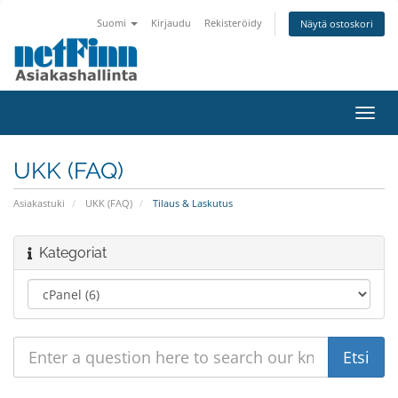
Suomi
Kirjaudu
Rekisteröidy
Näytä ostoskori
Toggl
navig
UKK (FAQ)
Asiakastuki
UKK (FAQ)
Tilaus & Laskutus
Kategoriat