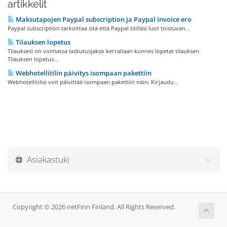
artikkelit
Maksutapojen Paypal subscription ja Paypal invoice ero
Paypal subscription tarkoittaa sitä että Paypal tililläsi luot toistuvan...
Tilauksen lopetus
Tilauksesi on voimassa laskutusjakso kerrallaan kunnes lopetat tilauksen.
Tilauksen lopetus...
Webhotellitilin päivitys isompaan pakettiin
Webhotellitilisi voit päivittää isompaan pakettiin näin: Kirjaudu...
Asiakastuki
Copyright © 2026 netFinn Finland. All Rights Reserved.