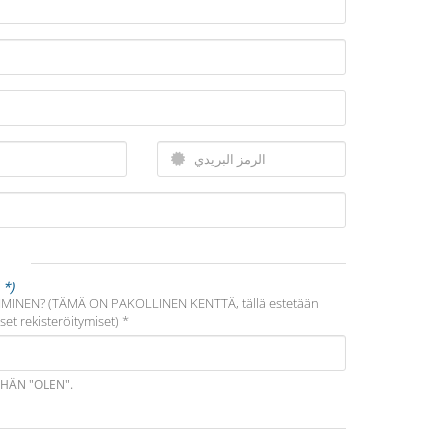
(الحقول المطلوبة تحمل علامة 
MINEN? (TÄMÄ ON PAKOLLINEN KENTTÄ, tällä estetään
et rekisteröitymiset) *
HÄN "OLEN".