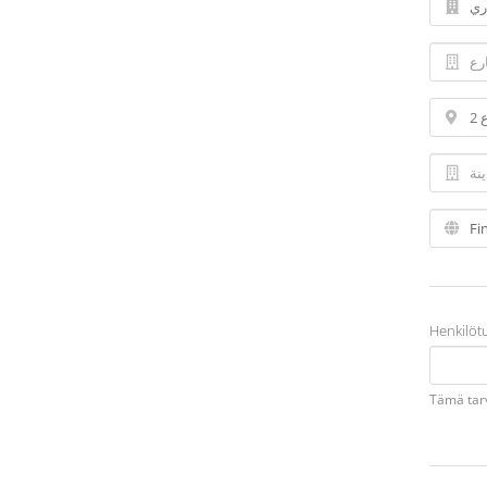
Henkilöt
Tämä tarv