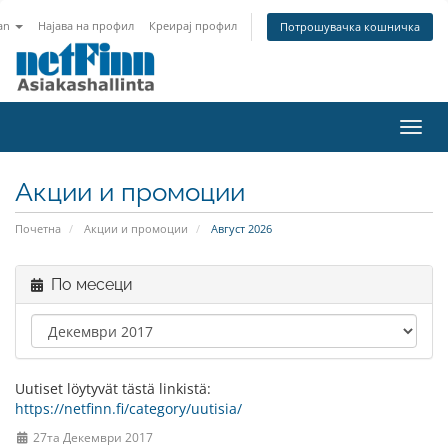
an
Најава на профил
Креирај профил
Потрошувачка кошничка
Вклу
ја
нави
Акции и промоции
Почетна
Акции и промоции
Август 2026
По месеци
Uutiset löytyvät tästä linkistä:
https://netfinn.fi/category/uutisia/
27та Декември 2017