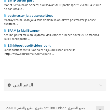
SMTP server port
Monet ISPt (ainakin Sonera) blokkaavat SMTP portin (portti 25) muualle kuin
heidän omalle...
postmaster ja abuse osoitteet
Määräysten mukaan jokaisella domainilla on oltava postmaster ja abuse
osoitteet,...
SPAM ja MailScanner
netFinn palvelimilla on käytössä MailScanner niminen sovellus. Se scannaa
kaikki sähköpostit,...
Sähköpostiosoitteiden luonti
Sähköpostiosoitteita luot näin: Kirjaudu sisään cPaneliin
(http://www.YourDomain.com/cpanel)...
الدعم الفني
حقوق الطبع والنشر © 2026 netFinn Finland. جميع الحقوق