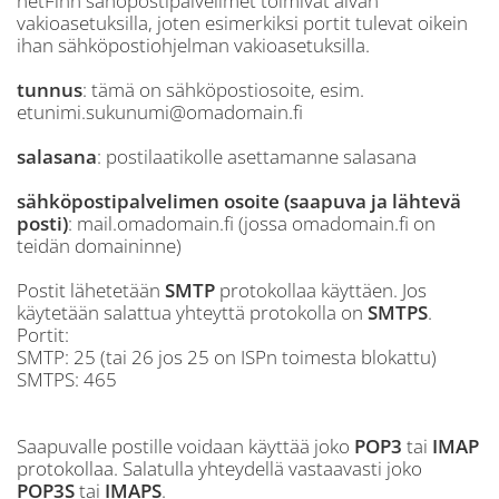
netFinn sähöpostipalvelimet toimivat aivan
vakioasetuksilla, joten esimerkiksi portit tulevat oikein
ihan sähköpostiohjelman vakioasetuksilla.
tunnus
: tämä on sähköpostiosoite, esim.
etunimi.sukunumi@omadomain.fi
salasana
: postilaatikolle asettamanne salasana
sähköpostipalvelimen osoite (saapuva ja lähtevä
posti)
: mail.omadomain.fi (jossa omadomain.fi on
teidän domaininne)
Postit lähetetään
SMTP
protokollaa käyttäen. Jos
käytetään salattua yhteyttä protokolla on
SMTPS
.
Portit:
SMTP: 25 (tai 26 jos 25 on ISPn toimesta blokattu)
SMTPS: 465
Saapuvalle postille voidaan käyttää joko
POP3
tai
IMAP
protokollaa. Salatulla yhteydellä vastaavasti joko
POP3S
tai
IMAPS
.